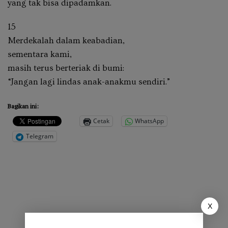
yang tak bisa dipadamkan.
15
Merdekalah dalam keabadian,
sementara kami,
masih terus berteriak di bumi:
“Jangan lagi lindas anak-anakmu sendiri.”
Bagikan ini:
Cetak
WhatsApp
Telegram
X