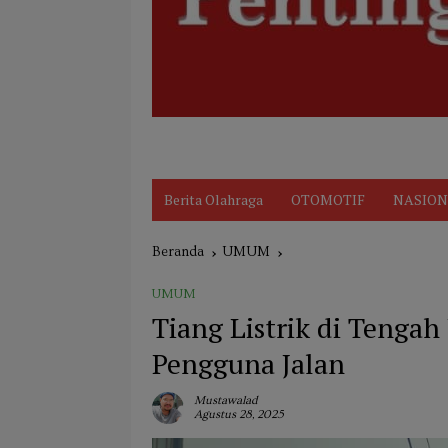
Disclaimer
Indeks
KARIR
Kode Et
Berita Olahraga
OTOMOTIF
NASION
Beranda
UMUM
UMUM
Tiang Listrik di Tenga
Pengguna Jalan
Mustawalad
Agustus 28, 2025