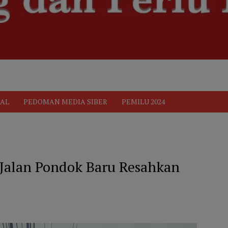
ik
Pedoman Media Siber
PEDOMAN MEDIA SIBER
Privacy 
AL
PEDOMAN MEDIA SIBER
PEMILU 2024
h Jalan Pondok Baru Resahkan