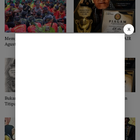
X
Memperingati Hari Didong 5
HARGA SEORANG PENYAIR
Agustus
Bukan Mahkota, Melainkan
Bukan Mahkota, Melainkan
Titipan
Titipan