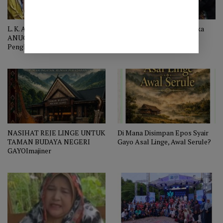
L. K. ARA MENERIMA
Anugerah Adiluhung: Ketika
ANUGERAH ADI LUHUNG
Kebudayaan Menghormati
Penghormatan bagi Penyair
Kesetiaan
yang Menjaga Nurani Bangsa
NASIHAT REJE LINGE UNTUK
Di Mana Disimpan Epos Syair
TAMAN BUDAYA NEGERI
Gayo Asal Linge, Awal Serule?
GAYOImajiner