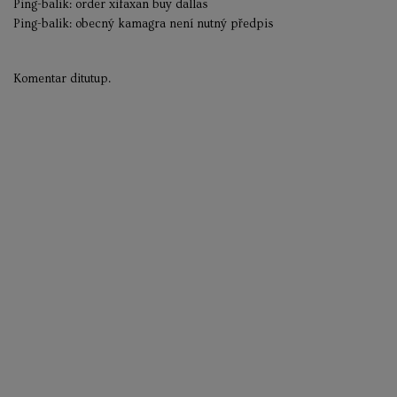
Ping-balik:
order xifaxan buy dallas
Ping-balik:
obecný kamagra není nutný předpis
Komentar ditutup.