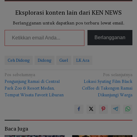
Eksplorasi konten lain dari KEN NEWS
Berlangganan untuk dapatkan pos terbaru lewat email.
Ketikkan email Anda...
Berlangganan
Ceh Didong
Didong
Guel
LK Ara
Navigasi
Pos sebelumnya
Pos selanjutnya
Pengunjung Ramai di Central
Lokasi Syuting Film Black
pos
Park Zoo & Resort Medan,
Coffee di Takengon Ramai
Tempat Wisata Favorit Liburan
Dikunjungi Warga
13
Baca Juga