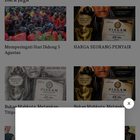
Memperingati Hari Didong 5
HARGA SEORANG PENYAIR
Agustus
X
Bukan Mahkota, Melainkan
Bukan Mahkota, Melainkan
Titipan
Titipan