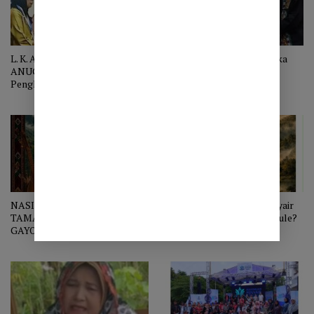
L. K. ARA MENERIMA
Anugerah Adiluhung: Ketika
ANUGERAH ADI LUHUNG
Kebudayaan Menghormati
Penghormatan bagi Penyair
Kesetiaan
yang Menjaga Nurani Bangsa
NASIHAT REJE LINGE UNTUK
Di Mana Disimpan Epos Syair
TAMAN BUDAYA NEGERI
Gayo Asal Linge, Awal Serule?
GAYOImajiner