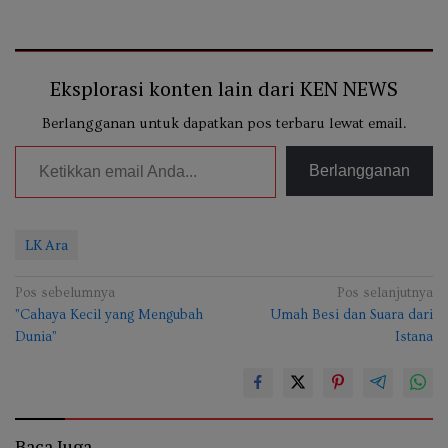
Eksplorasi konten lain dari KEN NEWS
Berlangganan untuk dapatkan pos terbaru lewat email.
Ketikkan email Anda...
Berlangganan
LK Ara
Navigasi
Pos sebelumnya
Pos selanjutnya
”Cahaya Kecil yang Mengubah
Umah Besi dan Suara dari
pos
Dunia”
Istana
Baca Juga