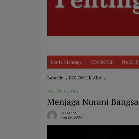
Disclaimer
Indeks
KARIR
Kode Et
Berita Olahraga
OTOMOTIF
NASION
Beranda
KOLOM LK ARA
KOLOM LK ARA
Menjaga Nurani Bangsa
REDAKSI
Juni 24, 2025