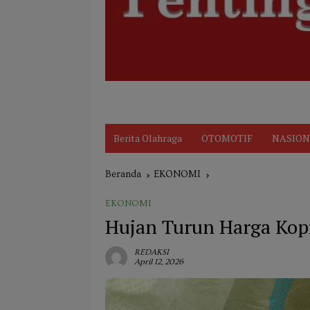
Disclaimer
Indeks
KARIR
Kode Et
Berita Olahraga
OTOMOTIF
NASION
Beranda
EKONOMI
EKONOMI
Hujan Turun Harga Kopi
REDAKSI
April 12, 2026