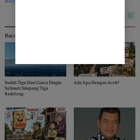
Masyarakat
Baca Juga
Sudah Tiga Hari Cuaca Dingin
Ada Apa Dengan Aceh?
Selimuti Simpang Tiga
Redelong