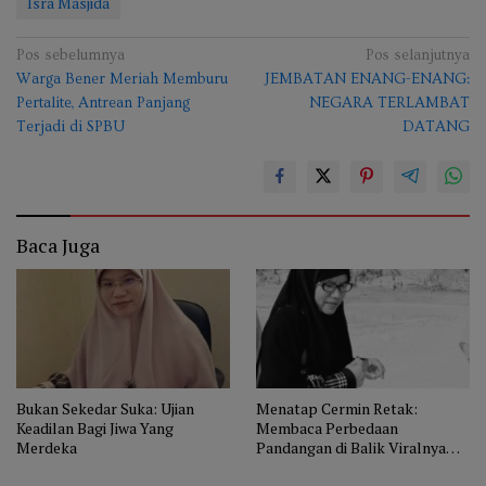
Isra Masjida
Navigasi
Pos sebelumnya
Pos selanjutnya
Warga Bener Meriah Memburu
JEMBATAN ENANG-ENANG:
pos
Pertalite, Antrean Panjang
NEGARA TERLAMBAT
Terjadi di SPBU
DATANG
Baca Juga
Bukan Sekedar Suka: Ujian
Menatap Cermin Retak:
Keadilan Bagi Jiwa Yang
Membaca Perbedaan
Merdeka
Pandangan di Balik Viralnya
Sebuah Podcast