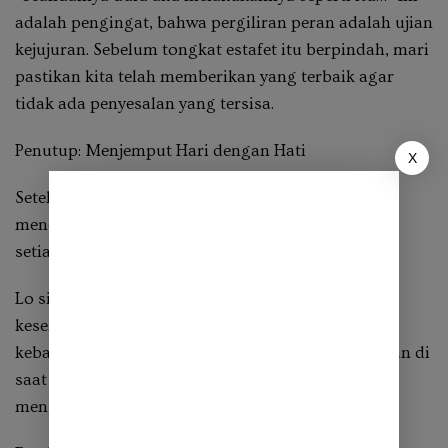
adalah pengingat, bahwa pergiliran peran adalah ujian
kejujuran. Sebelum tongkat estafet itu berpindah, mari
pastikan kita telah memberikan yang terbaik agar
tidak ada penyesalan yang tersisa.
Penutup: Menjemput Hari dengan Hati
X
Setelah 40 tahun, perenungan bukan lagi soal
mencapai ambisi, melainkan tentang memastikan
setiap langkah selaras dengan integritas.
Lo si serlo—ketika matahari masih menyinari
kesempatan—adalah saatnya untuk menanam
kebaikan sebanyak mungkin. Ingi si seringi—bahkan di
saat malam menyepi—adalah saatnya untuk
mengoreksi diri.