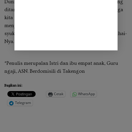
Dunia memang akan berakhir, namun kebaikan yang
ditanam dengan niat tulus akan tetap hidup. Semoga
kita senantiasa diberikan kekuatan untuk terus
menjaga kewaspadaan, menjemput hari dengan
syukur, dan menutup usia dengan bekal yang diridhai-
Nya.
*Penulis merupalan Istri dan ibu empat anak, Guru
ngaji, ASN. Berdomisili di Takengon
Bagikan ini:
Cetak
WhatsApp
Telegram