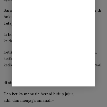
Barangkali kita tidak lagi melihat panji itu berkibar di
bukit-bukit.
Tetapi ia belum hilang.
Ia berpindah tempat—
ke dalam diri manusia.
Ketika hati masih mampu bergetar oleh kebenaran,
ketika langkah masih malu berbuat zalim,
ketika ingatan masih pulang kepada Yang Maha Awal
—
di situlah Panji Sepuh berdiri.
Dan ketika manusia berani hidup jujur,
adil, dan menjaga amanah—