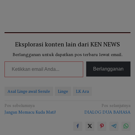
Eksplorasi konten lain dari KEN NEWS
Berlangganan untuk dapatkan pos terbaru lewat email.
Ketikkan email Anda...
Berlangganan
Asal Linge awal Serule
Linge
LK Ara
Navigasi
Pos sebelumnya
Pos selanjutnya
Jangan Memacu Kuda Mati!
DIALOG DUA BAHASA
pos