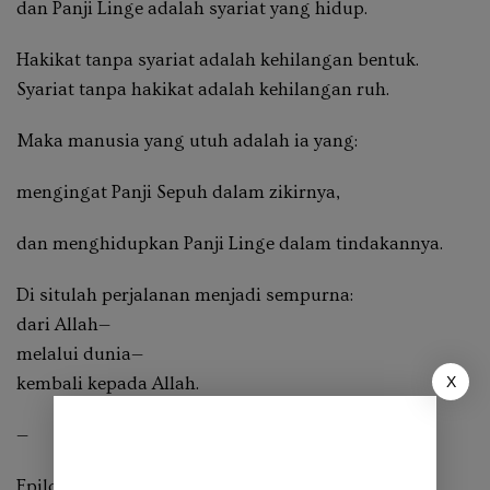
dan Panji Linge adalah
syariat yang hidup
.
Hakikat tanpa syariat adalah kehilangan bentuk.
Syariat tanpa hakikat adalah kehilangan ruh.
Maka manusia yang utuh adalah ia yang:
mengingat Panji Sepuh dalam zikirnya,
dan menghidupkan Panji Linge dalam tindakannya.
Di situlah perjalanan menjadi sempurna:
dari Allah—
melalui dunia—
X
kembali kepada Allah.
—
Epilog: Panji yang Berkibar di Dalam Diri