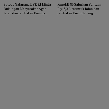
Satgas Galapana DPR RI Minta
KengMI 86 Salurkan Bantuan
Dukungan Masyarakat Agar
Rp13,2 Juta untuk Jalan dan
Jalan dan Jembatan Enang-
Jembatan Enang Enang
Enang Bisa Dilalui Kontainer
Sebelum Dilarang Melanjutkan
Pekerjaan