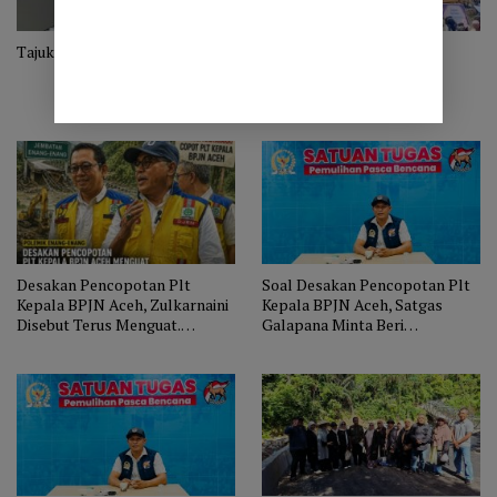
Tajuk Bukan Sekadar Bunga
Tajuk Enang-Enang
Diharapkan Menjadi Ikon
Wisata Baru Bener Meriah
Desakan Pencopotan Plt
Soal Desakan Pencopotan Plt
Kepala BPJN Aceh, Zulkarnaini
Kepala BPJN Aceh, Satgas
Disebut Terus Menguat.
Galapana Minta Beri
Masyarakat Soroti Penanganan
Kesempatan Zulkarnaini
Enang Enang
Selesaikan Pembangunan
Enang-Enang