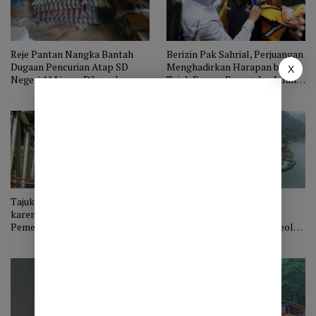
Reje Pantan Nangka Bantah
Berizin Pak Sahrial, Perjuangan
Dugaan Pencurian Atap SD
Menghadirkan Harapan bagi
X
Negeri 11 Linge: Dibongkar
Tajuk Enang-Enang dan Jalan
untuk Dimanfaatkan Kembali,
KKA
Murid Masih Belajar di Tenda
Tajuk | Enang-Enang Mendunia
Aceh Tengah Digempur
karena Bencana, Kini Saatnya
Perusahaan Tambang
Pemerintah Menepati Janji
Pascabenca, Korhudas: “Seolah
Hilang Naluri”