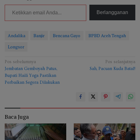
Ketikkan email Anda...
Berlangganan
Andalika
Banjir
Bencana Gayo
BPBD Aceh Tengah
Longsor
Navigasi
Pos sebelumnya
Pos selanjutnya
Jembatan Gemboyah Putus,
Sah, Pacuan Kuda Batal!
pos
Bupati Haili Yoga Pastikan
Perbaikan Segera Dilakukan
Baca Juga