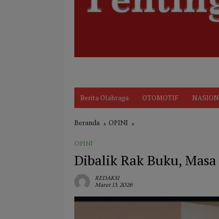
Disclaimer
Indeks
KARIR
Kode Et
Berita Olahraga
OTOMOTIF
NASION
Beranda
OPINI
OPINI
Dibalik Rak Buku, Masa
REDAKSI
Maret 13, 2026