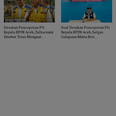
Desakan Pencopotan Plt
Soal Desakan Pencopotan Plt
Kepala BPJN Aceh, Zulkarnaini
Kepala BPJN Aceh, Satgas
Disebut Terus Menguat.
Galapana Minta Beri
Masyarakat Soroti Penanganan
Kesempatan Zulkarnaini
Enang Enang
Selesaikan Pembangunan
Enang-Enang