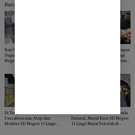
Baca Juga
Reje Pantan Nangka Bantah
Berizin Pak Sahrial, Perjuangan
Dugaan Pencurian Atap SD
Menghadirkan Harapan bagi
Negeri 11 Linge: Dibongkar
Tajuk Enang-Enang dan Jalan
untuk Dimanfaatkan Kembali,
KKA
Murid Masih Belajar di Tenda
Di Tengah Derita
Disambut Sajian Adat di Tenda
Pascabencana, Atap dan
Darurat, Murid Baru SD Negeri
Mobiler SD Negeri 11 Linge
11 Linge Mulai Sekolah di
Diduga Raib, Murid Tetap
Tengah Derita Pascabencana
Belajar di Tenda