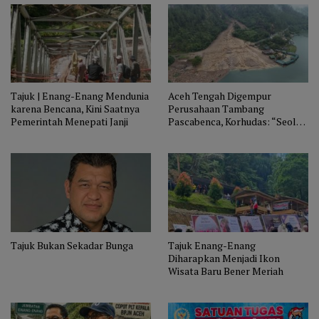
Tajuk | Enang-Enang Mendunia
Aceh Tengah Digempur
karena Bencana, Kini Saatnya
Perusahaan Tambang
Pemerintah Menepati Janji
Pascabenca, Korhudas: “Seolah
Hilang Naluri”
Tajuk Bukan Sekadar Bunga
Tajuk Enang-Enang
Diharapkan Menjadi Ikon
Wisata Baru Bener Meriah