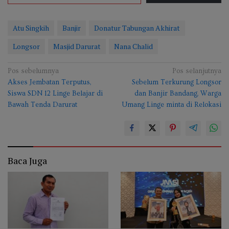
Atu Singkih
Banjir
Donatur Tabungan Akhirat
Longsor
Masjid Darurat
Nana Chalid
Navigasi
Pos sebelumnya
Pos selanjutnya
Akses Jembatan Terputus,
Sebelum Terkurung Longsor
pos
Siswa SDN 12 Linge Belajar di
dan Banjir Bandang, Warga
Bawah Tenda Darurat
Umang Linge minta di Relokasi
Baca Juga