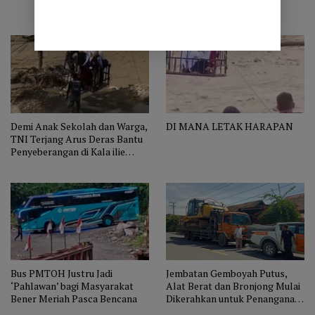
Tenggelam
Demi Anak Sekolah dan Warga,
DI MANA LETAK HARAPAN
TNI Terjang Arus Deras Bantu
Penyeberangan di Kala ilie
Jamat
Bus PMTOH Justru Jadi
Jembatan Gemboyah Putus,
‘Pahlawan’ bagi Masyarakat
Alat Berat dan Bronjong Mulai
Bener Meriah Pasca Bencana
Dikerahkan untuk Penanganan
Darurat