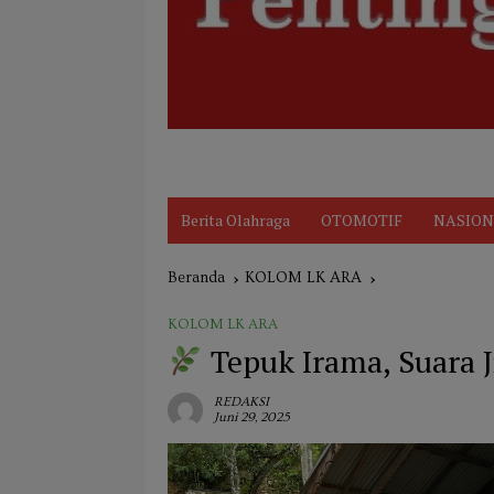
Disclaimer
Indeks
KARIR
Kode Et
Berita Olahraga
OTOMOTIF
NASION
Beranda
KOLOM LK ARA
KOLOM LK ARA
Tepuk Irama, Suara 
REDAKSI
Juni 29, 2025