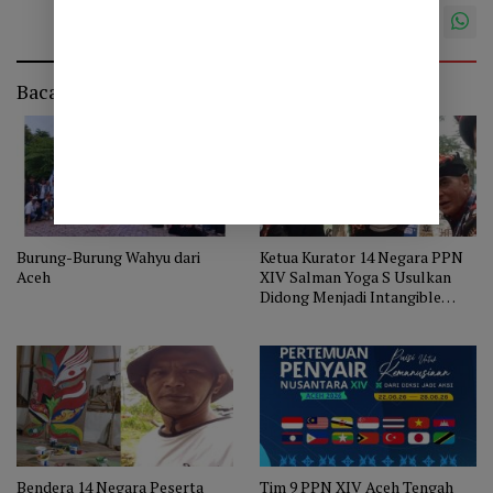
Baca Juga
Burung-Burung Wahyu dari
Ketua Kurator 14 Negara PPN
Aceh
XIV Salman Yoga S Usulkan
Didong Menjadi Intangible
Cultural Heritage ke UNESCO
Bendera 14 Negara Peserta
Tim 9 PPN XIV Aceh Tengah