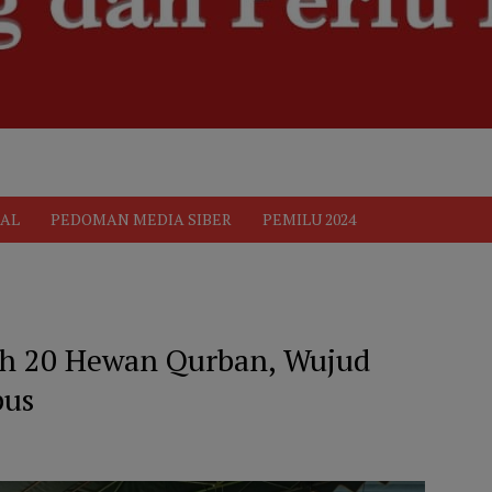
ik
Pedoman Media Siber
PEDOMAN MEDIA SIBER
Privacy 
AL
PEDOMAN MEDIA SIBER
PEMILU 2024
h 20 Hewan Qurban, Wujud
pus