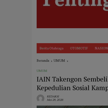
Disclaimer
Indeks
KARIR
Kode Et
Berita Olahraga
OTOMOTIF
NASION
Beranda
UMUM
UMUM
IAIN Takengon Sembeli
Kepedulian Sosial Kam
REDAKSI
Mei 28, 2026