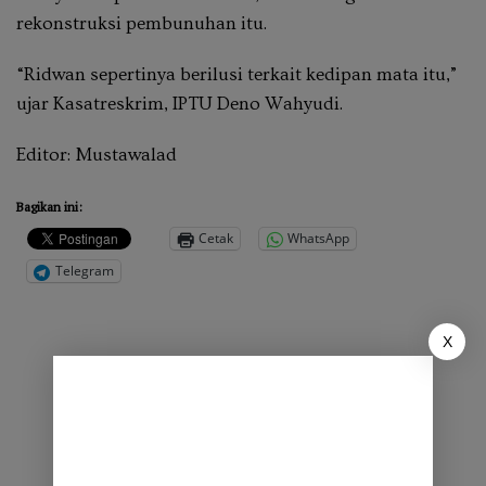
rekonstruksi pembunuhan itu.
“Ridwan sepertinya berilusi terkait kedipan mata itu,”
ujar Kasatreskrim, IPTU Deno Wahyudi.
Editor: Mustawalad
Bagikan ini:
Cetak
WhatsApp
Telegram
X