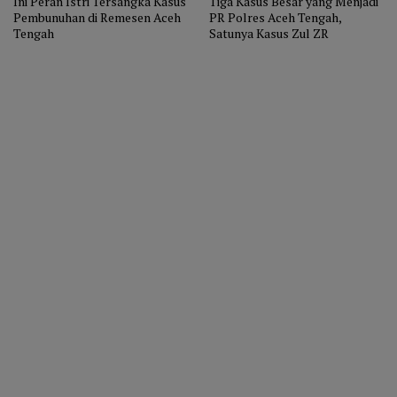
Ini Peran Istri Tersangka Kasus
Tiga Kasus Besar yang Menjadi
Pembunuhan di Remesen Aceh
PR Polres Aceh Tengah,
Tengah
Satunya Kasus Zul ZR