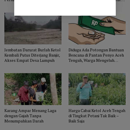
WWF Indonesia
Kembali Putus
Jembatan Darurat Burlah Ketol
Diduga Ada Potongan Bantuan
Kembali Putus Diterjang Banjir,
Bencana di Pantan Penyo Aceh
Akses Empat Desa Lumpuh
Tengah, Warga Mengeluh
Dipungut Rp1 Juta per KK
Karang Ampar Menang Laga
Harga Cabai Ketol Aceh Tengah
dengan Gajah Tanpa
di Tingkat Petani Tak Baik –
Menumpahkan Darah
Baik Saja