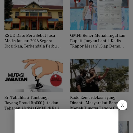
RSUD Datu Beru Sebut Jasa
GMNI Bener Meriah Ingatkan
Medis Januari 2026 Segera
Bupati: Jangan Lantik Kadis
Dicairkan, Terkendala Perbup
“Rapor Merah”, Siap Demo
dan Klaim BPJS
Mingguan Jika Tetap
Dilaksanakan
Sri Tabahhati Tumbang:
Kado Kemerdekaan yang
Bayang Fraud Rp800 Juta dan
Dinanti: Masyarakat Bener
X
Tekanan Aktivis GMNI di Balik
Meriah Tunggu Tagore Copot
SK Bupati Tagore Abubakar
Sri Tabahhati