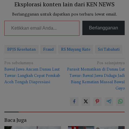
Eksplorasi konten lain dari KEN NEWS
Berlangganan untuk dapatkan pos terbaru lewat email.
Ketikkan email Anda...
Berlangganan
BPJS Kesehatan
Fraud
RS Muyang Kute
Sri Tabahati
Navigasi
Pos sebelumnya
Pos selanjutnya
Bawal Jawa Ancam Danau Laut
Parasit Mematikan di Danau Lut
pos
Tawar: Langkah Cepat Pemkab
Tawar: Bawal Jawa Diduga Jadi
Aceh Tengah Diapresiasi
Biang Kematian Massal Bawal
Gayo
13
Baca Juga