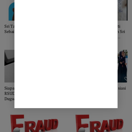
Sri Tabahhati Harus Tabah dan
DPRK Kirim Surat ke Bupati
Sebaiknya Mengundurkan Diri
Bener Meriah: Berhentikan Sri
Tabahhati, Ganti Direktur
RSUD Muyang Kute
Siapa Whistleblower Pelapor
Polres Bener Meriah Apresiasi
RSUD Muyang Kute Terkait
Demo GMNI Terkait RS
Dugaan Fraud Klaim BPJS
Muyang Kute
Rp800 Juta ke Kejaksaan?