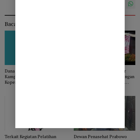
Baca Juga
Dana Desa Rp12,5 Juta per
Mahasiswa Tempel Kantor
Kampung Menguap? Pelatihan
Kejaksaan Aceh Tengah dengan
Koperasi Merah Putih Aceh
Tulisan “Kajari Mafia Dana
Tengah Jadi Misteri
Desa”
Terkait Kegiatan Pelatihan
Dewan Penasehat Prabowo