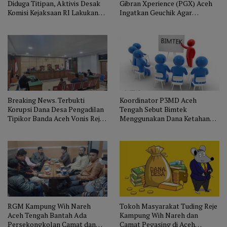
Diduga Titipan, Aktivis Desak
Gibran Xperience (PGX) Aceh
Komisi Kejaksaan RI Lakukan
Ingatkan Geuchik Agar
Pengawasan Terhadap Kejari
Menggunakan Dana Desa
Aceh Tengah
Sesuai Aturan
Breaking News. Terbukti
Koordinator P3MD Aceh
Korupsi Dana Desa Pengadilan
Tengah Sebut Bimtek
Tipikor Banda Aceh Vonis Reje
Menggunakan Dana Ketahanan
Gemasih Bener Meriah
Pangan Tidak Relevan
RGM Kampung Wih Nareh
Tokoh Masyarakat Tuding Reje
Aceh Tengah Bantah Ada
Kampung Wih Nareh dan
Persekongkolan Camat dan
Camat Pegasing di Aceh