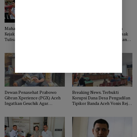
Mahasiswa Tempel Kantor
Terkait Kegiatan Pelatihan
Kejaksaan Aceh Tengah dengan
Diduga Titipan, Aktivis Desak
Tulisan “Kajari Mafia Dana
Komisi Kejaksaan RI Lakukan
Desa”
Pengawasan Terhadap Kejari
Aceh Tengah
Dewan Penasehat Prabowo
Breaking News. Terbukti
Gibran Xperience (PGX) Aceh
Korupsi Dana Desa Pengadilan
Ingatkan Geuchik Agar
Tipikor Banda Aceh Vonis Reje
Menggunakan Dana Desa
Gemasih Bener Meriah
Sesuai Aturan