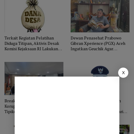
Terkait Kegiatan Pelatihan
Dewan Penasehat Prabowo
Diduga Titipan, Aktivis Desak
Gibran Xperience (PGX) Aceh
Komisi Kejaksaan RI Lakukan
Ingatkan Geuchik Agar
Pengawasan Terhadap Kejari
Menggunakan Dana Desa
Aceh Tengah
Sesuai Aturan
X
Breaking News. Terbukti
Reje Paya Tumpi Baru Aceh
Korupsi Dana Desa Pengadilan
Tengah Bersaing Raih
Tipikor Banda Aceh Vonis Reje
Paralegal Justice Award dari
Gemasih Bener Meriah
Kementerian. Mari Dukung.