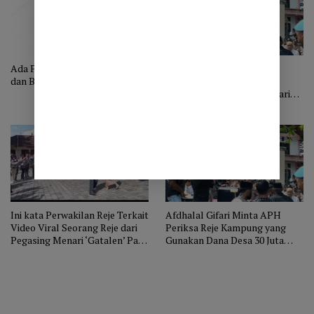
Ada Pinokio Diantara Pegasing
Mahasiswa Aceh Tengah
dan Bali
Rencanakan Aksi Sambut
Kepulangan Reje Bimtek dari
Bali di Perbatasan. Akan Ada
Prosesi ‘Pembersihan’ Secara
Adat
Ini kata Perwakilan Reje Terkait
Afdhalal Gifari Minta APH
Video Viral Seorang Reje dari
Periksa Reje Kampung yang
Pegasing Menari ‘Gatalen’ Pada
Gunakan Dana Desa 30 Juta
Kegiatan Bimtek di Bali
untuk Bimtek ke Bali