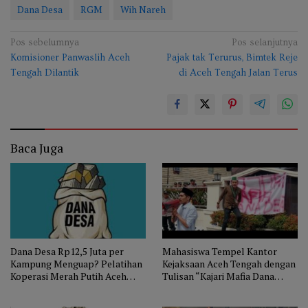
Dana Desa
RGM
Wih Nareh
Navigasi
Pos sebelumnya
Pos selanjutnya
Komisioner Panwaslih Aceh
Pajak tak Terurus, Bimtek Reje
pos
Tengah Dilantik
di Aceh Tengah Jalan Terus
Baca Juga
Dana Desa Rp12,5 Juta per
Mahasiswa Tempel Kantor
Kampung Menguap? Pelatihan
Kejaksaan Aceh Tengah dengan
Koperasi Merah Putih Aceh
Tulisan “Kajari Mafia Dana
Tengah Jadi Misteri
Desa”