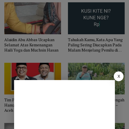
Alaidin Abu Abbas Ucapkan
Tahukah Kamu, Kata Apa Yang
Selamat Atas Kemenangan
Paling Sering Diucapkan Pada
Haili Yoga dan Muchsin Hasan
Malam Menjelang Pemilu di
Takengon?
X
Tim Pemenangan Bustami
Harga Cabai Ketol Aceh Tengah
Hamzah – Syeh Fadhil Rahmi di
di Tingkat Petani Tak Baik –
Aceh Tengah Dilatih Gunakan
Baik Saja
Aplikasi