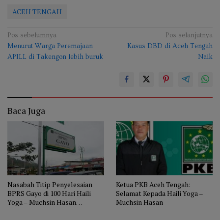
ACEH TENGAH
Navigasi
Pos sebelumnya
Pos selanjutnya
Menurut Warga Peremajaan
Kasus DBD di Aceh Tengah
pos
APILL di Takengon lebih buruk
Naik
Baca Juga
Nasabah Titip Penyelesaian
Ketua PKB Aceh Tengah:
BPRS Gayo di 100 Hari Haili
Selamat Kepada Haili Yoga –
Yoga – Muchsin Hasan
Muchsin Hasan
Menjabat