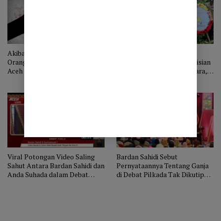
Akibat Kedipkan Mata ke Istri
Wakapolres Pimpin
Orang, Nyawa Seorang Lelaki di
Pemakaman Tradisi Kepolisian
Aceh Tengah Melayang?
Alm Briptu Alhudani Mahara,
Menantu Shabela Abubakar
Viral Potongan Video Saling
Bardan Sahidi Sebut
Sahut Antara Bardan Sahidi dan
Pernyataannya Tentang Ganja
Anda Suhada dalam Debat
di Debat Pilkada Tak Dikutip
Pilkada Aceh Tengah
Utuh