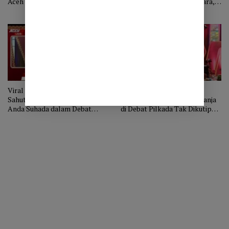
Aceh Tengah Melayang?
Alm Briptu Alhudani Mahara,
Menantu Shabela Abubakar
Viral Potongan Video Saling
Bardan Sahidi Sebut
Sahut Antara Bardan Sahidi dan
Pernyataannya Tentang Ganja
Anda Suhada dalam Debat
di Debat Pilkada Tak Dikutip
Pilkada Aceh Tengah
Utuh