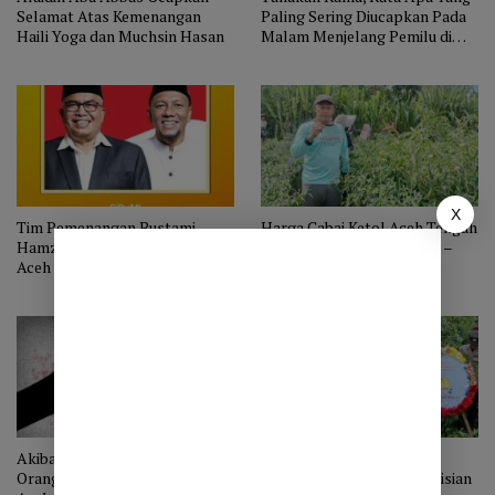
Selamat Atas Kemenangan
Paling Sering Diucapkan Pada
Haili Yoga dan Muchsin Hasan
Malam Menjelang Pemilu di
Takengon?
X
Tim Pemenangan Bustami
Harga Cabai Ketol Aceh Tengah
Hamzah – Syeh Fadhil Rahmi di
di Tingkat Petani Tak Baik –
Aceh Tengah Dilatih Gunakan
Baik Saja
Aplikasi
Akibat Kedipkan Mata ke Istri
Wakapolres Pimpin
Orang, Nyawa Seorang Lelaki di
Pemakaman Tradisi Kepolisian