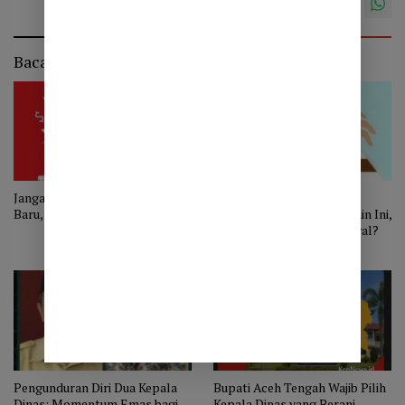
13
Baca Juga
Jangan Jadi Calon Koruptor
Bupati Aceh Tengah Akan
Baru, Pak Kadis!
Lakukan Mutasi Besar Senin Ini,
Surat Tugas Jadi Sinyal Awal?
Pengunduran Diri Dua Kepala
Bupati Aceh Tengah Wajib Pilih
Dinas: Momentum Emas bagi
Kepala Dinas yang Berani