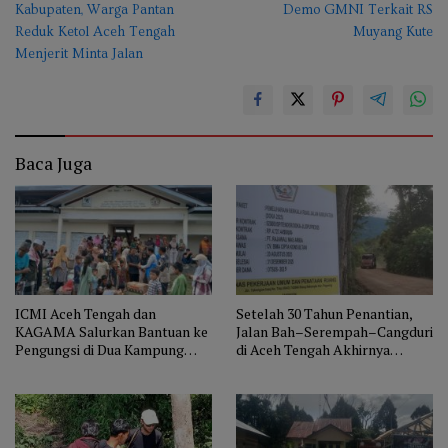
Kabupaten, Warga Pantan
Demo GMNI Terkait RS
Reduk Ketol Aceh Tengah
Muyang Kute
Menjerit Minta Jalan
13
Baca Juga
ICMI Aceh Tengah dan
Setelah 30 Tahun Penantian,
KAGAMA Salurkan Bantuan ke
Jalan Bah–Serempah–Cangduri
Pengungsi di Dua Kampung
di Aceh Tengah Akhirnya
Kecamatan Ketol
Dibangun: Warga Peringatkan
Rekanan Jangan Main-Main!