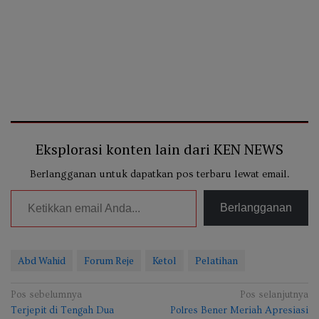
Eksplorasi konten lain dari KEN NEWS
Berlangganan untuk dapatkan pos terbaru lewat email.
Ketikkan email Anda...
Berlangganan
Abd Wahid
Forum Reje
Ketol
Pelatihan
Navigasi
Pos sebelumnya
Pos selanjutnya
Terjepit di Tengah Dua
Polres Bener Meriah Apresiasi
pos