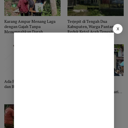
Karang Ampar Menang Laga
Terjepit di Tengah Dua
dengan Gajah Tanpa
Kabupaten, Warga Pantan
X
Menumpahkan Darah
Reduk Ketol Aceh Tengah
Menjerit Minta Jalan
Ada Pinokio Diantara Pegasing
Mahasiswa Aceh Tengah
dan Bali
Rencanakan Aksi Sambut
Kepulangan Reje Bimtek dari
Bali di Perbatasan. Akan Ada
Prosesi ‘Pembersihan’ Secara
Adat