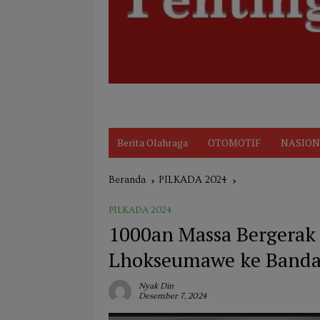
Disclaimer
Indeks
KARIR
Kode Et
Berita Olahraga
OTOMOTIF
NASION
Beranda
PILKADA 2024
PILKADA 2024
1000an Massa Bergerak 
Lhokseumawe ke Banda
Nyak Din
Desember 7, 2024