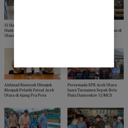
55 Hari Pasca Bencana,
Jalan Bergelombang dan
Huntara di Kuala Cangkoy Aceh
Berlubang menuju Jembatan di
Utara Belum Ada Tanda-tanda
Gunung Salak Aceh Utara
Dibangun
Belum Tersentuh Perbaikan
Akhmad Riansyah Ditunjuk
Persemada SPK Aceh Utara
Menjadi Pelatih Futsal Aceh
Juara Turnamen Sepak Bola
Utara di Ajang Pra Pora
Piala Danyonkav 11/MCS