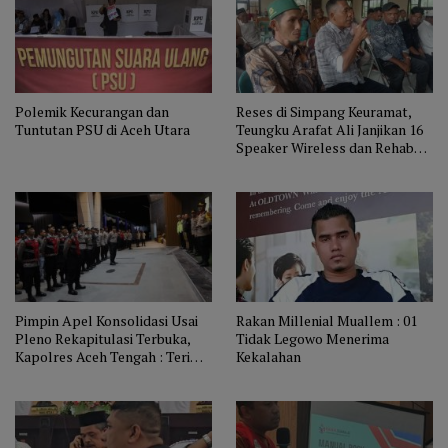
Polemik Kecurangan dan
Reses di Simpang Keuramat,
Tuntutan PSU di Aceh Utara
Teungku Arafat Ali Janjikan 16
Speaker Wireless dan Rehab
Plafon Aula Camat
Pimpin Apel Konsolidasi Usai
Rakan Millenial Muallem : 01
Pleno Rekapitulasi Terbuka,
Tidak Legowo Menerima
Kapolres Aceh Tengah : Terima
Kekalahan
Kasih Pleno Berjalan Aman