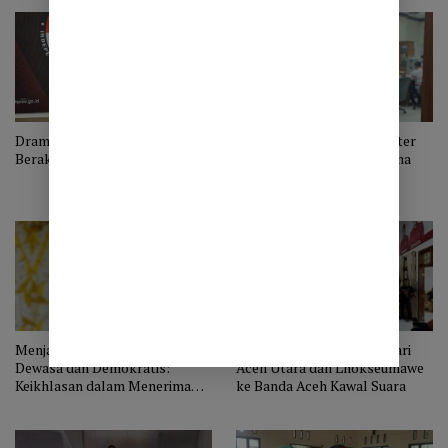
Drama Pilkada Gubernur Aceh
Ketua Harian Mualem Center
Berakhir
Aceh Utara Ucapkan Terima
Kasih Atas Dukungan
Masyarakat Aceh Kepada
Mualem – Dek Fadh
Menjadi Warga Aceh yang
1000an Massa Bergerak dari
Dewasa dan Demokratis:
Aceh Utara dan Lhokseumawe
Keikhlasan dalam Menerima
ke Banda Aceh Kawal Suara
Hasil Pilkada