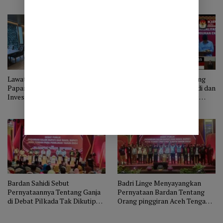
Bernuansa Politik
Lawatan Ke Thailand, Muallem
Viral Potongan Video Saling
Papar Sejumlah Potensi
Sahut Antara Bardan Sahidi dan
Investasi
Anda Suhada dalam Debat
Pilkada Aceh Tengah
Bardan Sahidi Sebut
Badri Linge Menyayangkan
Pernyataannya Tentang Ganja
Pernyataan Bardan Tentang
di Debat Pilkada Tak Dikutip
Orang pinggiran Aceh Tengah
Utuh
Menanam Ganja