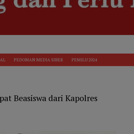
ik
Pedoman Media Siber
PEDOMAN MEDIA SIBER
Privacy 
AL
PEDOMAN MEDIA SIBER
PEMILU 2024
at Beasiswa dari Kapolres