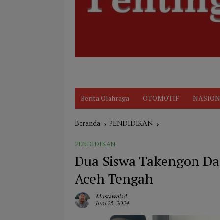
Disclaimer
Indeks
KARIR
Kode Et
Berita Olahraga
OTOMOTIF
NASION
Beranda
PENDIDIKAN
PENDIDIKAN
Dua Siswa Takengon Dap
Aceh Tengah
Mustawalad
Juni 25, 2024