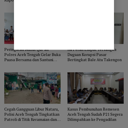
Sampaikan Aduan Lewat
WhatsApp
Peringatan Nuzul Qur’an
Ini Peran Empat Tersangka
Polres Aceh Tengah Gelar Buka
Dugaan Korupsi Pasar
Puasa Bersama dan Santuni
Bertingkat Bale Atu Takengon
Anak Yatim
Cegah Gangguan Libur Nataru,
Kasus Pembunuhan Remesen
Polisi Aceh Tengah Tingkatkan
Aceh Tengah Sudah P21 Segera
Patroli di Titik Keramaian dan
Dilimpahkan ke Pengadilan
Lokasi Wisata