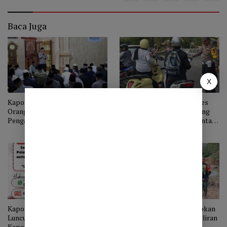
Baca Juga
X
Kapolres Aceh Tengah Imbau
Hari ke-8 Ops Patuh, Polres
Orang Tua Tingkatkan
Aceh Tengah Catat 95 Tilang
Pengawasan Anak Cegah
dan 164 Teguran, Kasat Lantas
Kejahatan Seksual
Imbau Tertib Berlalu Lintas
Kapolres Aceh Tengah
Polres Aceh Tengah Tertibkan
Luncurkan Layanan “Lapor Pak
Tambang Emas Ilegal di Aliran
Kapolres”, Permudah Warga
Sungai Kala Ise-Ise