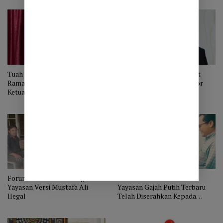
Tuah Bahgie dan Iwan
Direktur Pendidikan Tinggi
Ramadhan Terpilih Sebagai
Kemenag RI Jabat Pj Rektor
Ketua dan Wakil Ketua BEM
IAIN Takengon
FISIPOL UGP TAKENGON
Forum Dosen UGP: Pengurus
Struktur Dewan Pembina
Yayasan Versi Mustafa Ali
Yayasan Gajah Putih Terbaru
Ilegal
Telah Diserahkan Kepada
Notaris