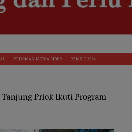
ik
Pedoman Media Siber
PEDOMAN MEDIA SIBER
Privacy 
AL
PEDOMAN MEDIA SIBER
PEMILU 2024
a Tanjung Priok Ikuti Program