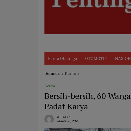
Disclaimer
Indeks
KARIR
Kode Et
Berita Olahraga
OTOMOTIF
NASION
Beranda
Berita
Berita
Bersih-bersih, 60 Warg
Padat Karya
REDAKSI
Maret 16, 2019