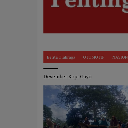
Disclaimer
Indeks
KARIR
Kode Et
Berita Olahraga
OTOMOTIF
NASION
Desember Kopi Gayo