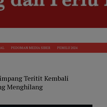
ik
Pedoman Media Siber
PEDOMAN MEDIA SIBER
Privacy 
AL
PEDOMAN MEDIA SIBER
PEMILU 2024
impang Teritit Kembali
ng Menghilang