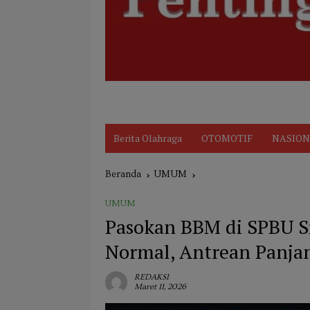
Disclaimer
Indeks
KARIR
Kode Et
Berita Olahraga
OTOMOTIF
NASION
Beranda
UMUM
UMUM
Pasokan BBM di SPBU S
Normal, Antrean Panja
REDAKSI
Maret 11, 2026