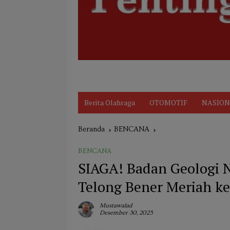
Disclaimer
Indeks
KARIR
Kode Et
Berita Olahraga
OTOMOTIF
NASION
Beranda
BENCANA
BENCANA
SIAGA! Badan Geologi 
Telong Bener Meriah ke 
Mustawalad
Desember 30, 2025