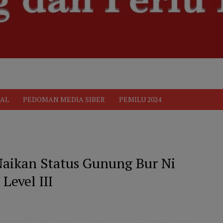
ik
Pedoman Media Siber
PEDOMAN MEDIA SIBER
Privacy 
AL
PEDOMAN MEDIA SIBER
PEMILU 2024
Naikan Status Gunung Bur Ni
Level III