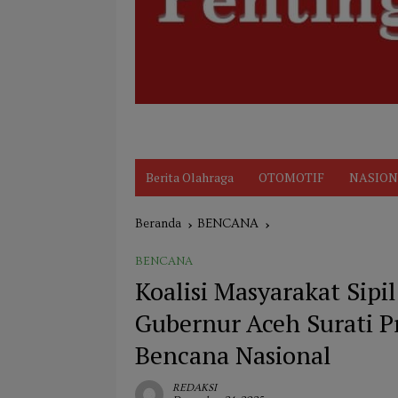
Disclaimer
Indeks
KARIR
Kode Et
Berita Olahraga
OTOMOTIF
NASION
Beranda
BENCANA
BENCANA
Koalisi Masyarakat Sipi
Gubernur Aceh Surati P
Bencana Nasional
REDAKSI