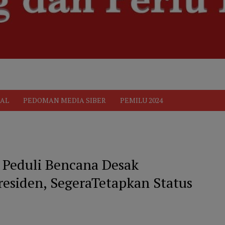
ik
Pedoman Media Siber
PEDOMAN MEDIA SIBER
Privacy 
AL
PEDOMAN MEDIA SIBER
PEMILU 2024
l Peduli Bencana Desak
residen, SegeraTetapkan Status