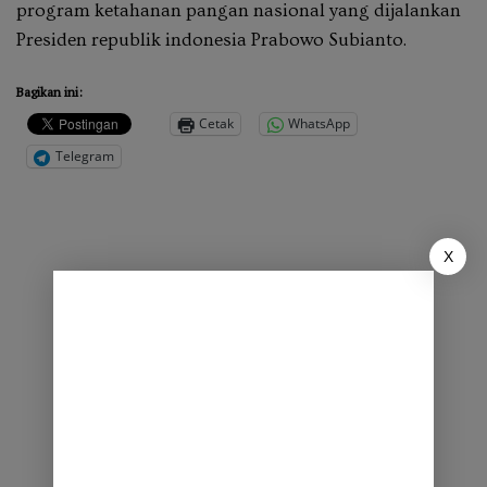
program ketahanan pangan nasional yang dijalankan
Presiden republik indonesia Prabowo Subianto.
Bagikan ini:
Cetak
WhatsApp
Telegram
X