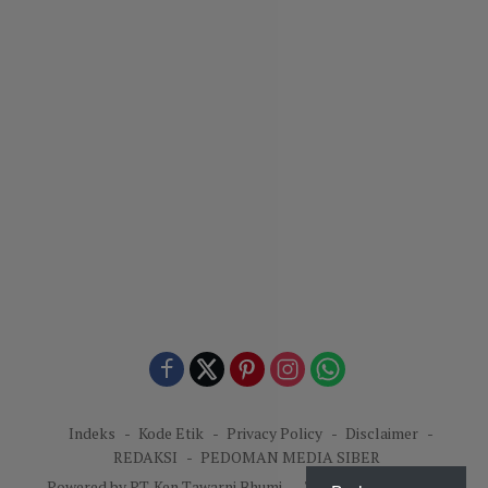
Indeks
Kode Etik
Privacy Policy
Disclaimer
REDAKSI
PEDOMAN MEDIA SIBER
Powered by PT. Ken Tawarni Bhumi
-
Theme: KenNews.id.