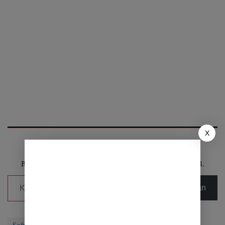
X
Eksplorasi konten lain dari KEN NEWS
Berlangganan untuk dapatkan pos terbaru lewat email.
Ketikkan email Anda...
Berlangganan
Sofyan Hakim