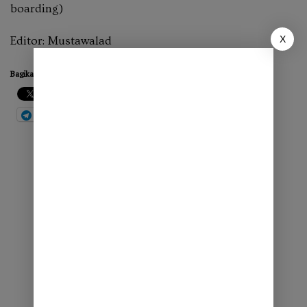
boarding)
X
Editor: Mustawalad
Bagikan ini:
Cetak
WhatsApp
Telegram