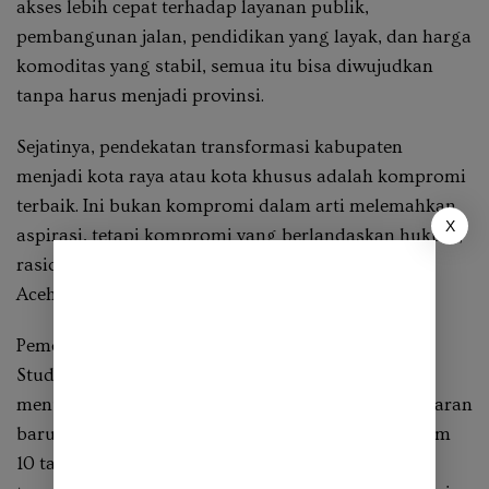
akses lebih cepat terhadap layanan publik,
pembangunan jalan, pendidikan yang layak, dan harga
komoditas yang stabil, semua itu bisa diwujudkan
tanpa harus menjadi provinsi.
Sejatinya, pendekatan transformasi kabupaten
menjadi kota raya atau kota khusus adalah kompromi
terbaik. Ini bukan kompromi dalam arti melemahkan
X
aspirasi, tetapi kompromi yang berlandaskan hukum,
rasionalitas anggaran, dan menjaga kohesi sosial
Aceh secara utuh.
Pemekaran provinsi bukan tanpa dampak negatif.
Studi dari Kementerian Dalam Negeri dan LIPI
menunjukkan bahwa lebih dari 80% daerah pemekaran
baru justru tidak mampu berdiri secara fiskal dalam
10 tahun pertama. Mereka bergantung pada dana