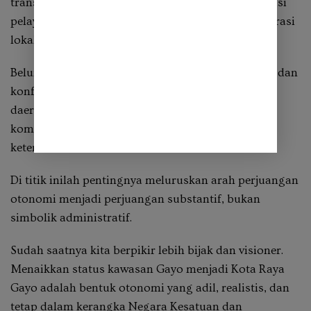
transfer pusat, minim PAD, dan mengalami stagnasi
pelayanan dasar karena lemahnya kapasitas birokrasi
lokal.
Belum lagi persoalan korupsi, politisasi birokrasi, dan
konflik antarelite lokal yang kerap membayangi
daerah baru. Jika itu terjadi di kawasan ALA yang
kompleks secara geografis dan etnis, risiko
keterbelahan Aceh akan semakin besar.
Di titik inilah pentingnya meluruskan arah perjuangan
otonomi menjadi perjuangan substantif, bukan
simbolik administratif.
Sudah saatnya kita berpikir lebih bijak dan visioner.
Menaikkan status kawasan Gayo menjadi Kota Raya
Gayo adalah bentuk otonomi yang adil, realistis, dan
tetap dalam kerangka Negara Kesatuan dan