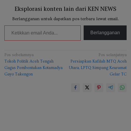
Eksplorasi konten lain dari KEN NEWS
Berlangganan untuk dapatkan pos terbaru lewat email.
Ketikkan email Anda...
Berlangganan
Navigasi
Pos sebelumnya
Pos selanjutnya
Tokoh Politik Aceh Tengah
Persiapkan Kafilah MTQ Aceh
pos
Gagas Pembentukan Kotamadya
Utara, LPTQ Simpang Keuramat
Gayo Takengon
Gelar TC