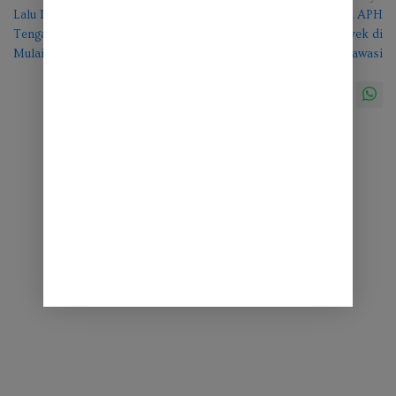
Lalu Lintas Menuju Aceh
YAC Surati BNPB RI dan APH
pos
Tengah di Hari Kedua Lebaran
Minta Proses Tender Proyek di
Mulai Padat
Bener Meriah Diawasi