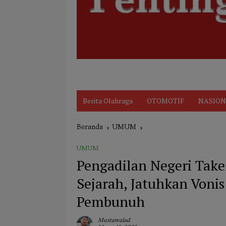
Disclaimer
Indeks
KARIR
Kode Et
Berita Olahraga
OTOMOTIF
NASION
Beranda
UMUM
UMUM
Pengadilan Negeri Tak
Sejarah, Jatuhkan Von
Pembunuh
Mustawalad