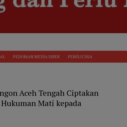
ik
Pedoman Media Siber
PEDOMAN MEDIA SIBER
Privacy 
AL
PEDOMAN MEDIA SIBER
PEMILU 2024
engon Aceh Tengah Ciptakan
is Hukuman Mati kepada