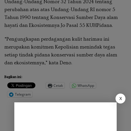
Undang-Undang Nomor 32 Tahun 2024 tentang
perubahan atas atas Undang-Undang RI nomor 5
Tahun 1990 tentang Konservasi Sumber Daya alam
hayati dan Ekosistemnya Jo Pasal 55 KUHPidana.
“Pengungkapan perdagangan kulit harimau ini
merupakan komitmen Kepolisian menindak tegas
setiap tindak pidana konservasi sumber daya alam
dan ekosistemnya,” kata Deno.
Bagikan ini:
Cetak
WhatsApp
Telegram
X