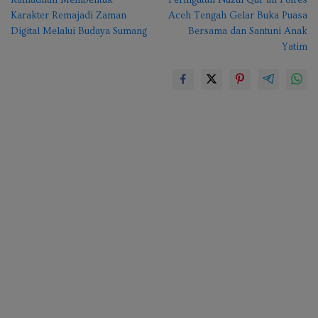
Ramadhan Membentuk
Peringatan Nuzul Qur’an Polres
pos
Karakter Remajadi Zaman
Aceh Tengah Gelar Buka Puasa
Digital Melalui Budaya Sumang
Bersama dan Santuni Anak
Yatim