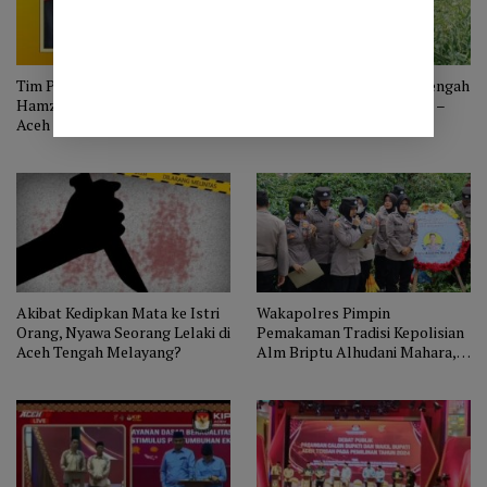
Tim Pemenangan Bustami
Harga Cabai Ketol Aceh Tengah
Hamzah – Syeh Fadhil Rahmi di
di Tingkat Petani Tak Baik –
Aceh Tengah Dilatih Gunakan
Baik Saja
Aplikasi
Akibat Kedipkan Mata ke Istri
Wakapolres Pimpin
Orang, Nyawa Seorang Lelaki di
Pemakaman Tradisi Kepolisian
Aceh Tengah Melayang?
Alm Briptu Alhudani Mahara,
Menantu Shabela Abubakar