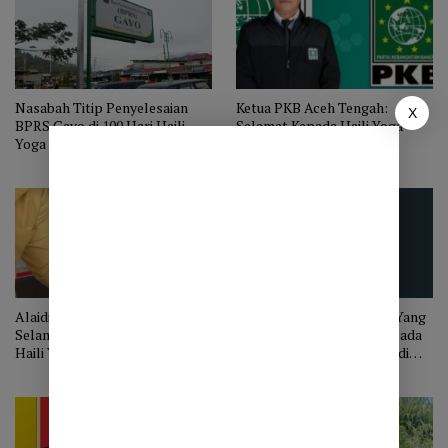
Nasabah Titip Penyelesaian
Ketua PKB Aceh Tengah:
X
BPRS Gayo di 100 Hari Haili
Selamat Kepada Haili Yoga –
Yoga – Muchsin Hasan
Muchsin Hasan
Menjabat
Alaidin Abu Abbas Ucapkan
Tahukah Kamu, Kata Apa Yang
Selamat Atas Kemenangan
Paling Sering Diucapkan Pada
Haili Yoga dan Muchsin Hasan
Malam Menjelang Pemilu di
Takengon?