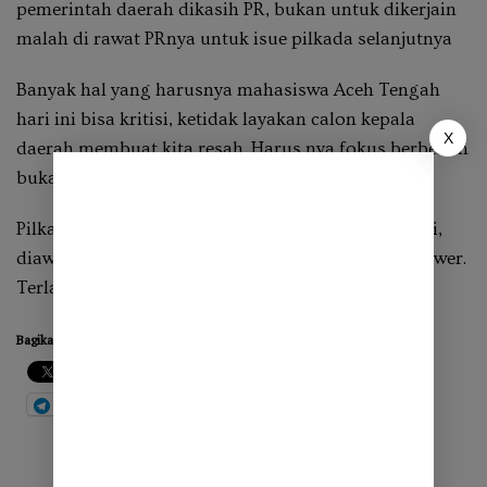
pemerintah daerah dikasih PR, bukan untuk dikerjain
malah di rawat PRnya untuk isue pilkada selanjutnya
Banyak hal yang harusnya mahasiswa Aceh Tengah
hari ini bisa kritisi, ketidak layakan calon kepala
X
daerah membuat kita resah. Harus nya fokus berbenah
bukan expansi menggali keluh kesah.
Pilkada belum dibuka, pertarungan belum di mulai,
diawali tidak tertib. Ciri ciri pemimpin abuse of power.
Terlalu narsis dan naif, seakan sudah menjabat.
Bagikan ini:
Cetak
WhatsApp
Telegram