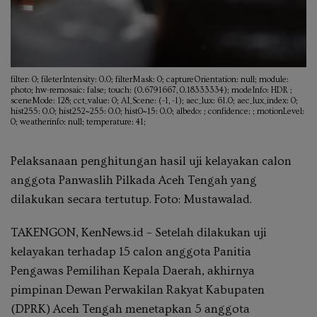
filter: 0; fileterIntensity: 0.0; filterMask: 0; captureOrientation: null; module:
photo; hw-remosaic: false; touch: (0.6791667, 0.18333334); modeInfo: HDR ;
sceneMode: 128; cct_value: 0; AI_Scene: (-1, -1); aec_lux: 61.0; aec_lux_index: 0;
hist255: 0.0; hist252~255: 0.0; hist0~15: 0.0; albedo: ; confidence: ; motionLevel:
0; weatherinfo: null; temperature: 41;
Pelaksanaan penghitungan hasil uji kelayakan calon
anggota Panwaslih Pilkada Aceh Tengah yang
dilakukan secara tertutup. Foto: Mustawalad.
TAKENGON, KenNews.id – Setelah dilakukan uji
kelayakan terhadap 15 calon anggota Panitia
Pengawas Pemilihan Kepala Daerah, akhirnya
pimpinan Dewan Perwakilan Rakyat Kabupaten
(DPRK) Aceh Tengah menetapkan 5 anggota