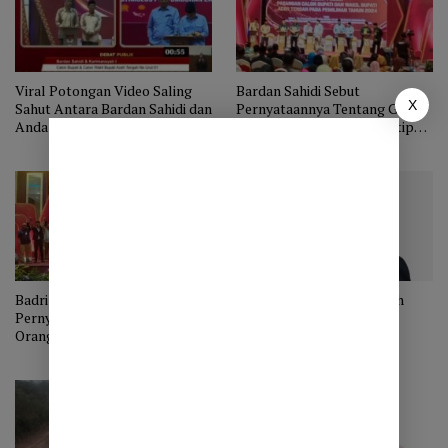
Viral Potongan Video Saling
Bardan Sahidi Sebut
X
Sahut Antara Bardan Sahidi dan
Pernyataannya Tentang Ganja
Anda Suhada dalam Debat
di Debat Pilkada Tak Dikutip
Pilkada Aceh Tengah
Utuh
Badri Linge Menyayangkan
Ketua Fraksi NasDem Aceh
Pernyataan Bardan Tentang
Tengah Optimis HAMAS
Orang pinggiran Aceh Tengah
Menang Besar di Celala
Menanam Ganja