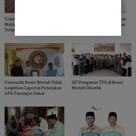
Tokoh Masyarakat Panangan
Potensi Lahan di Ketol Capai
Mata Aceh Tengah Ucapkan
3000 Ha, Ini Program Hamas
Terima Kasih Pada Pihak yang
Untuk Petani Cabai
Sudah Membantu Perbaikan
Jalan ke Kampung Mereka
Panwaslih Bener Meriah Tidak
307 Pengawas TPS di Bener
Lanjutkan Laporan Perusakan
Meriah Dilantik
APK Pasangan Dakar