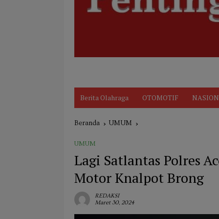
Disclaimer
Indeks
KARIR
Kode Et
Berita Olahraga
OTOMOTIF
NASION
Beranda
UMUM
UMUM
Lagi Satlantas Polres 
Motor Knalpot Brong
REDAKSI
Maret 30, 2024